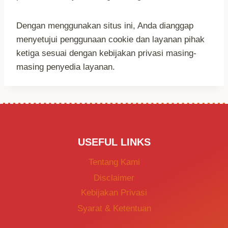
Dengan menggunakan situs ini, Anda dianggap
menyetujui penggunaan cookie dan layanan pihak
ketiga sesuai dengan kebijakan privasi masing-
masing penyedia layanan.
USEFUL LINKS
Tentang Kami
Disclaimer
Kebijakan Privasi
Syarat & Ketentuan