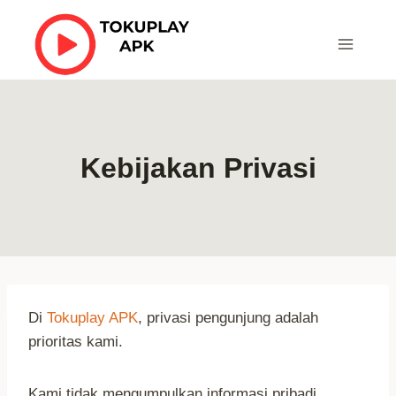
Skip
to
content
Kebijakan Privasi
Di
Tokuplay APK
, privasi pengunjung adalah
prioritas kami.
Kami tidak mengumpulkan informasi pribadi