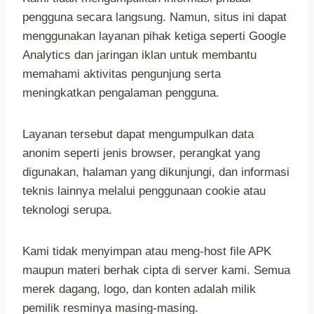
pengguna secara langsung. Namun, situs ini dapat
menggunakan layanan pihak ketiga seperti Google
Analytics dan jaringan iklan untuk membantu
memahami aktivitas pengunjung serta
meningkatkan pengalaman pengguna.
Layanan tersebut dapat mengumpulkan data
anonim seperti jenis browser, perangkat yang
digunakan, halaman yang dikunjungi, dan informasi
teknis lainnya melalui penggunaan cookie atau
teknologi serupa.
Kami tidak menyimpan atau meng-host file APK
maupun materi berhak cipta di server kami. Semua
merek dagang, logo, dan konten adalah milik
pemilik resminya masing-masing.